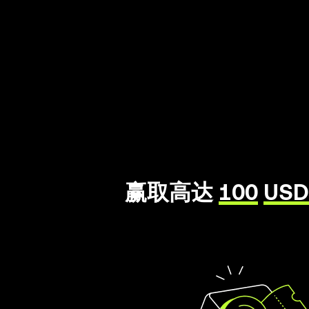
赢取高达
100
USD